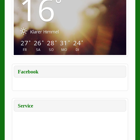
16
°
Klarer Himmel
27
26
28
31
24
°
°
°
°
°
FR
SA
SO
MO
DI
Facebook
Service