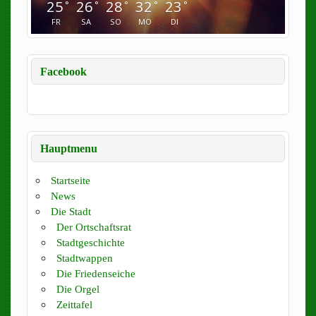
25
26
28
32
23
°
°
°
°
°
FR
SA
SO
MO
DI
Facebook
Hauptmenu
Startseite
News
Die Stadt
Der Ortschaftsrat
Stadtgeschichte
Stadtwappen
Die Friedenseiche
Die Orgel
Zeittafel