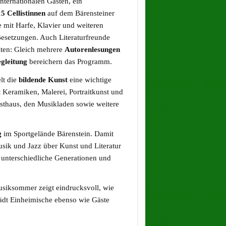
nternationalen Gästen, ein
15 Cellistinnen
auf dem Bärensteiner
 mit Harfe, Klavier und weiteren
esetzungen. Auch Literaturfreunde
ten: Gleich mehrere
Autorenlesungen
egleitung
bereichern das Programm.
lt die
bildende Kunst
eine wichtige
t Keramiken, Malerei, Portraitkunst und
nsthaus, den Musikladen sowie weitere
g
im Sportgelände Bärenstein. Damit
ik und Jazz über Kunst und Literatur
 unterschiedliche Generationen und
Musiksommer zeigt eindrucksvoll, wie
 lädt Einheimische ebenso wie Gäste