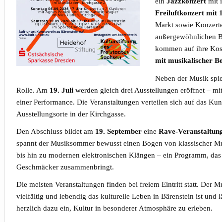
ein
Jazzkonzert
mit i
Freiluftkonzert mit 
Markt sowie Konzerte
außergewöhnlichen B
kommen auf ihre Kos
mit musikalischer B
Neben der Musik spie
Rolle. Am
19. Juli
werden gleich drei Ausstellungen eröffnet – mi
einer Performance. Die Veranstaltungen verteilen sich auf das Ku
Ausstellungsorte in der Kirchgasse.
Den Abschluss bildet am
19. September
eine
Rave-Veranstaltun
spannt der Musiksommer bewusst einen Bogen von klassischer Mus
bis hin zu modernen elektronischen Klängen – ein Programm, das
Geschmäcker zusammenbringt.
Die meisten Veranstaltungen finden bei freiem Eintritt statt. Der 
vielfältig und lebendig das kulturelle Leben in Bärenstein ist und
herzlich dazu ein, Kultur in besonderer Atmosphäre zu erleben.