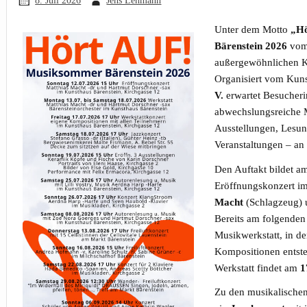
Unter dem Motto
„Hö
Bärenstein 2026
vo
außergewöhnlichen K
Organisiert vom Kun
V.
erwartet Besucher
abwechslungsreiche 
Ausstellungen, Lesu
Veranstaltungen – an
Den Auftakt bildet 
Eröffnungskonzert i
Macht
(Schlagzeug)
Bereits am folgenden 
Musikwerkstatt, in d
Kompositionen entste
Werkstatt findet am
1
Zu den musikalische