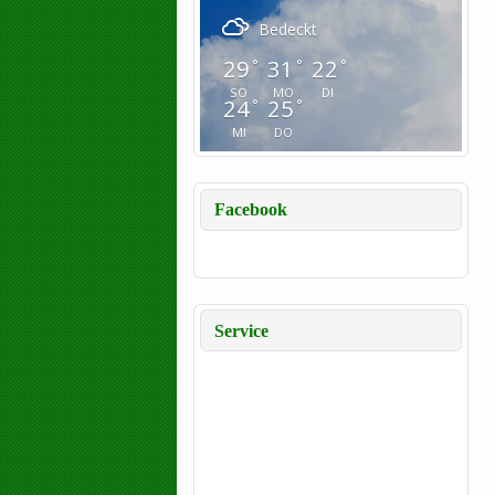
Bedeckt
29
31
22
°
°
°
SO
MO
DI
24
25
°
°
MI
DO
Facebook
Service