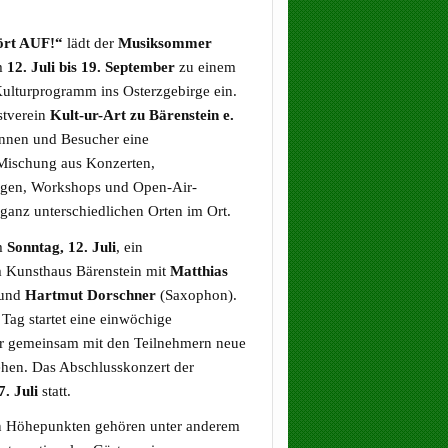
rt AUF!“
lädt der
Musiksommer
m
12. Juli bis 19. September
zu einem
ulturprogramm ins Osterzgebirge ein.
stverein
Kult-ur-Art zu Bärenstein e.
innen und Besucher eine
Mischung aus Konzerten,
ngen, Workshops und Open-Air-
 ganz unterschiedlichen Orten im Ort.
am
Sonntag, 12. Juli
, ein
m Kunsthaus Bärenstein mit
Matthias
 und
Hartmut Dorschner
(Saxophon).
Tag startet eine einwöchige
er gemeinsam mit den Teilnehmern neue
hen. Das Abschlusskonzert der
7. Juli
statt.
n Höhepunkten gehören unter anderem