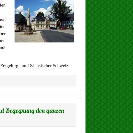
den
men
ten
ber
ben
und
 Erzgebirge und Sächsischer Schweiz.
nd Begegnung den ganzen