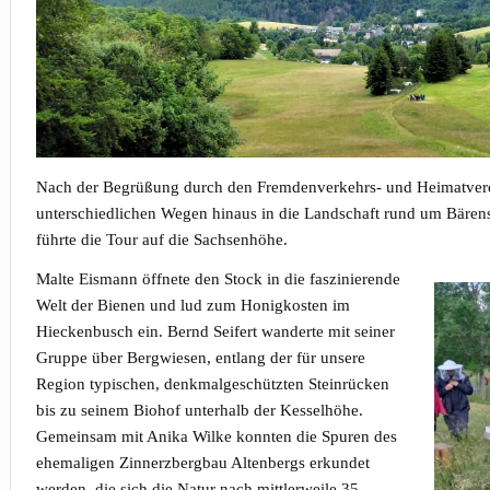
Nach der Begrüßung durch den Fremdenverkehrs- und Heimatverein
unterschiedlichen Wegen hinaus in die Landschaft rund um Bärenst
führte die Tour auf die Sachsenhöhe.
Malte Eismann öffnete den Stock in die faszinierende
Welt der Bienen und lud zum Honigkosten im
Hieckenbusch ein. Bernd Seifert wanderte mit seiner
Gruppe über Bergwiesen, entlang der für unsere
Region typischen, denkmalgeschützten Steinrücken
bis zu seinem Biohof unterhalb der Kesselhöhe.
Gemeinsam mit Anika Wilke konnten die Spuren des
ehemaligen Zinnerzbergbau Altenbergs erkundet
werden, die sich die Natur nach mittlerweile 35