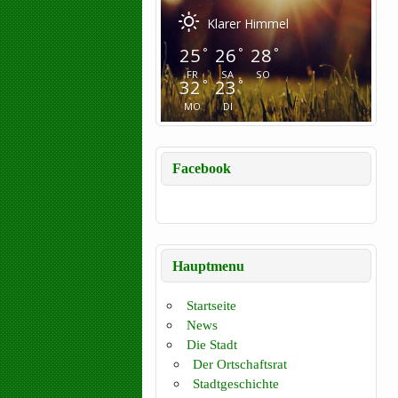
Klarer Himmel
25
26
28
°
°
°
FR
SA
SO
32
23
°
°
MO
DI
Facebook
Hauptmenu
Startseite
News
Die Stadt
Der Ortschaftsrat
Stadtgeschichte