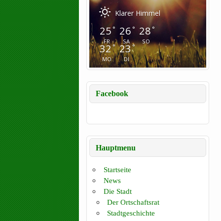
Klarer Himmel
25
26
28
°
°
°
FR
SA
SO
32
23
°
°
MO
DI
Facebook
Hauptmenu
Startseite
News
Die Stadt
Der Ortschaftsrat
Stadtgeschichte