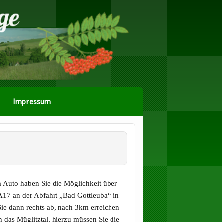
Impressum
m Auto haben Sie die Möglichkeit über
A17 an der Abfahrt „Bad Gottleuba“ in
ie dann rechts ab, nach 3km erreichen
h das Müglitztal, hierzu müssen Sie die