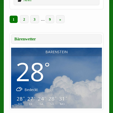
News
1
2
3
…
9
»
Bärenwetter
BÄRENSTEIN
28
°
Bedeckt
28
27
24
28
31
°
°
°
°
°
DO
FR
SA
SO
MO