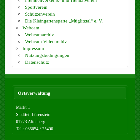
Fremdenverkehrs- und Heimatverein
Sportverein
Schützenverein
Die Kleingartensparte „Müglitztal“ e. V.
Webcam
Webcamarchiv
Webcam Videoarchiv
Impressum
Nutzungsbedingungen
Datenschutz
Ortsverwaltung
Markt 1
Stadtteil Bärenstein
01773 Altenberg
Tel.: 035054 / 25490