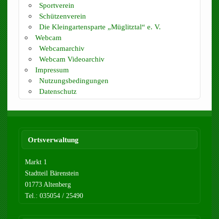
Sportverein
Schützenverein
Die Kleingartensparte „Müglitztal“ e. V.
Webcam
Webcamarchiv
Webcam Videoarchiv
Impressum
Nutzungsbedingungen
Datenschutz
Ortsverwaltung
Markt 1
Stadtteil Bärenstein
01773 Altenberg
Tel.: 035054 / 25490