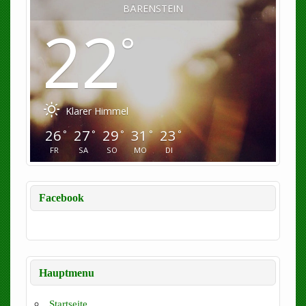
BÄRENSTEIN
22
°
Klarer Himmel
26
27
29
31
23
°
°
°
°
°
FR
SA
SO
MO
DI
Facebook
Hauptmenu
Startseite