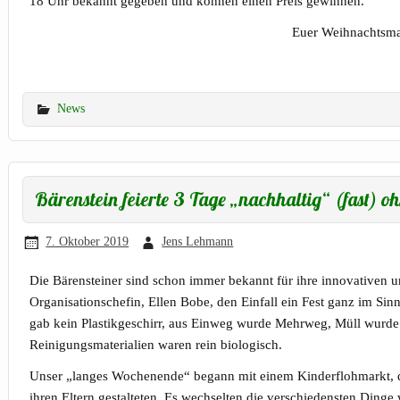
18 Uhr bekannt gegeben und können einen Preis gewinnen.
Euer Weihnachtsm
News
Bärenstein feierte 3 Tage „nachhaltig“ (fast) oh
7. Oktober 2019
Jens Lehmann
Die Bärensteiner sind schon immer bekannt für ihre innovativen u
Organisationschefin, Ellen Bobe, den Einfall ein Fest ganz im Sinn
gab kein Plastikgeschirr, aus Einweg wurde Mehrweg, Müll wurde
Reinigungsmaterialien waren rein biologisch.
Unser „langes Wochenende“ begann mit einem Kinderflohmarkt, 
ihren Eltern gestalteten. Es wechselten die verschiedensten Dinge