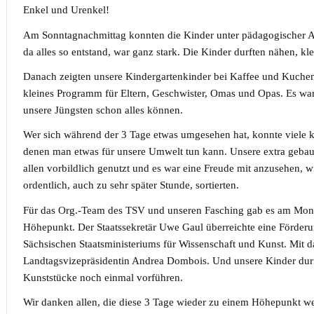
Enkel und Urenkel!
Am Sonntagnachmittag konnten die Kinder unter pädagogischer An
da alles so entstand, war ganz stark. Die Kinder durften nähen, k
Danach zeigten unsere Kindergartenkinder bei Kaffee und Kuchen
kleines Programm für Eltern, Geschwister, Omas und Opas. Es war 
unsere Jüngsten schon alles können.
Wer sich während der 3 Tage etwas umgesehen hat, konnte viele k
denen man etwas für unsere Umwelt tun kann. Unsere extra gebaut
allen vorbildlich genutzt und es war eine Freude mit anzusehen, w
ordentlich, auch zu sehr später Stunde, sortierten.
Für das Org.-Team des TSV und unseren Fasching gab es am Mon
Höhepunkt. Der Staatssekretär Uwe Gaul überreichte eine Förder
Sächsischen Staatsministeriums für Wissenschaft und Kunst. Mit d
Landtagsvizepräsidentin Andrea Dombois. Und unsere Kinder durft
Kunststücke noch einmal vorführen.
Wir danken allen, die diese 3 Tage wieder zu einem Höhepunkt we