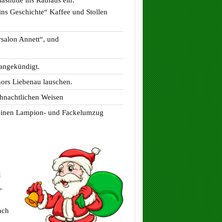
ins Geschichte“ Kaffee und Stollen
salon Annett“, und
angekündigt.
ors Liebenau lauschen.
ihnachtlichen Weisen
leinen Lampion- und Fackelumzug
l
,
ach