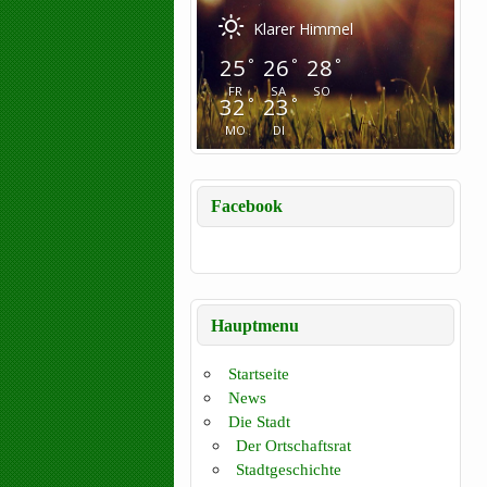
Klarer Himmel
25
26
28
°
°
°
FR
SA
SO
32
23
°
°
MO
DI
Facebook
Hauptmenu
Startseite
News
Die Stadt
Der Ortschaftsrat
Stadtgeschichte