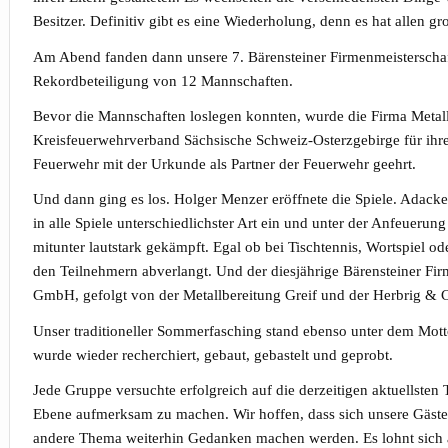
Besitzer. Definitiv gibt es eine Wiederholung, denn es hat allen 
Am Abend fanden dann unsere 7. Bärensteiner Firmenmeisterschaft
Rekordbeteiligung von 12 Mannschaften.
Bevor die Mannschaften loslegen konnten, wurde die Firma Metal
Kreisfeuerwehrverband Sächsische Schweiz-Osterzgebirge für ihre
Feuerwehr mit der Urkunde als Partner der Feuerwehr geehrt.
Und dann ging es los. Holger Menzer eröffnete die Spiele. Adac
in alle Spiele unterschiedlichster Art ein und unter der Anfeuerun
mitunter lautstark gekämpft. Egal ob bei Tischtennis, Wortspiel od
den Teilnehmern abverlangt. Und der diesjährige Bärensteiner Fi
GmbH, gefolgt von der Metallbereitung Greif und der Herbrig &
Unser traditioneller Sommerfasching stand ebenso unter dem Mot
wurde wieder recherchiert, gebaut, gebastelt und geprobt.
Jede Gruppe versuchte erfolgreich auf die derzeitigen aktuellste
Ebene aufmerksam zu machen. Wir hoffen, dass sich unsere Gäste 
andere Thema weiterhin Gedanken machen werden. Es lohnt sich auf