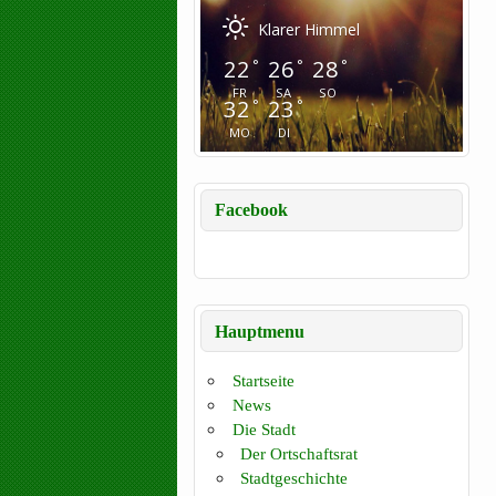
Klarer Himmel
22
26
28
°
°
°
FR
SA
SO
32
23
°
°
MO
DI
Facebook
Hauptmenu
Startseite
News
Die Stadt
Der Ortschaftsrat
Stadtgeschichte