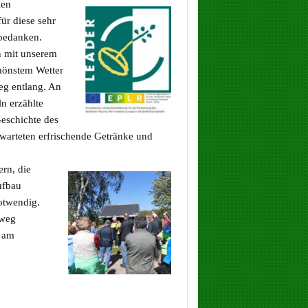
len
ür diese sehr
bedanken.
n mit unserem
chönstem Wetter
g entlang. An
ln erzählte
Geschichte des
arteten erfrischende Getränke und
ern, die
ufbau
otwendig.
dweg
 am