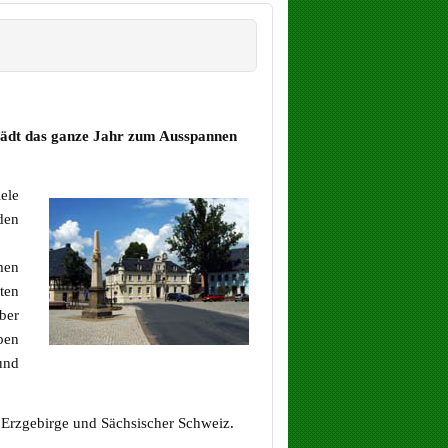
 lädt das ganze Jahr zum Ausspannen
ele
den
men
ten
ber
ben
und
 Erzgebirge und Sächsischer Schweiz.