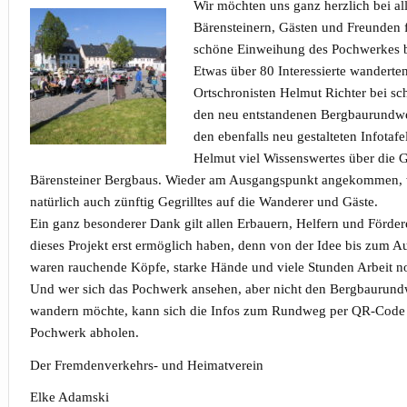
Wir möchten uns ganz herzlich bei al
Bärensteinern, Gästen und Freunden f
schöne Einweihung des Pochwerkes 
Etwas über 80 Interessierte wanderte
Ortschronisten Helmut Richter bei s
den neu entstandenen Bergbaurundwe
den ebenfalls neu gestalteten Infotafe
Helmut viel Wissenswertes über die 
Bärensteiner Bergbaus. Wieder am Ausgangspunkt angekommen, w
natürlich auch zünftig Gegrilltes auf die Wanderer und Gäste.
Ein ganz besonderer Dank gilt allen Erbauern, Helfern und Förder
dieses Projekt erst ermöglich haben, denn von der Idee bis zum A
waren rauchende Köpfe, starke Hände und viele Stunden Arbeit n
Und wer sich das Pochwerk ansehen, aber nicht den Bergbaurun
wandern möchte, kann sich die Infos zum Rundweg per QR-Code
Pochwerk abholen.
Der Fremdenverkehrs- und Heimatverein
Elke Adamski