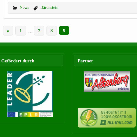
News
Bärenstein
«
1
…
7
8
9
Gefördert durch
Partner