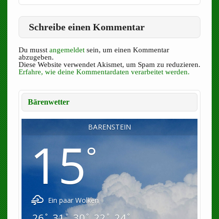
Schreibe einen Kommentar
Du musst
angemeldet
sein, um einen Kommentar
abzugeben.
Diese Website verwendet Akismet, um Spam zu reduzieren.
Erfahre, wie deine Kommentardaten verarbeitet werden.
Bärenwetter
BÄRENSTEIN
15
°
Ein paar Wolken
26
31
30
22
24
°
°
°
°
°