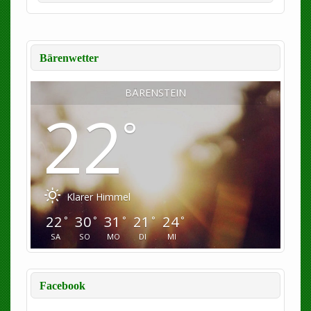
Bärenwetter
BÄRENSTEIN
22
°
Klarer Himmel
22
30
31
21
24
°
°
°
°
°
SA
SO
MO
DI
MI
Facebook