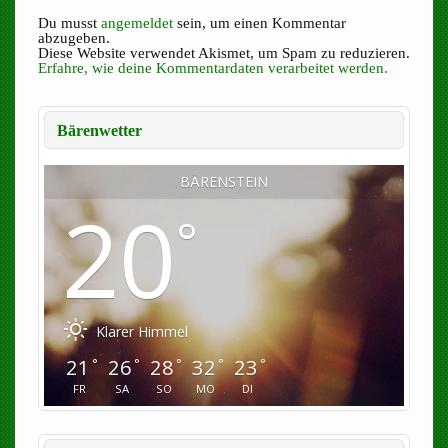
Du musst
angemeldet
sein, um einen Kommentar
abzugeben.
Diese Website verwendet Akismet, um Spam zu reduzieren.
Erfahre, wie deine Kommentardaten verarbeitet werden.
Bärenwetter
BÄRENSTEIN
20
°
Klarer Himmel
21
26
28
32
23
°
°
°
°
°
FR
SA
SO
MO
DI