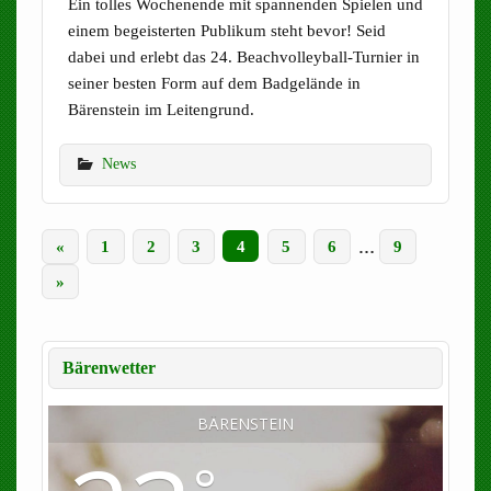
Ein tolles Wochenende mit spannenden Spielen und
einem begeisterten Publikum steht bevor! Seid
dabei und erlebt das 24. Beachvolleyball-Turnier in
seiner besten Form auf dem Badgelände in
Bärenstein im Leitengrund.
News
«
1
2
3
4
5
6
…
9
»
Bärenwetter
BÄRENSTEIN
°