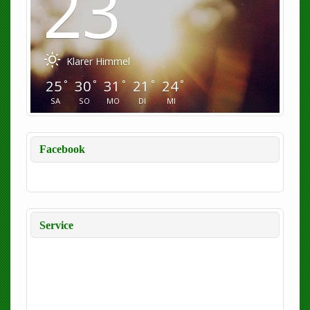
23
Klarer Himmel
25
30
31
21
24
°
°
°
°
°
SA
SO
MO
DI
MI
Facebook
Service